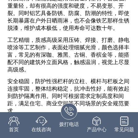
重量轻，却有很高的强度和硬度，不易变形、开
裂。同时铝艺具备防锈、防腐、防潮的特性，即使
长期暴露在户外日晒雨淋，也不会像铁艺那样生锈
脱漆，维护成本极低，使用寿命可达数十年。
工艺精细，质感高级采用压铸、焊接、打磨、静电
喷涂等工艺制作，表面处理细腻光滑，颜色选择丰
富，常见的有深咖、雅黑、古铜、香槟金等，能搭
配不同的建筑外立面风格，触感温润，视觉上尽显
高级感。
安全稳固，防护性强栏杆的立柱、横杆与栏板之间
连接牢固，整体结构稳定，抗冲击性好，能有效起
到防护隔离作用。同时可根据需求定制高度和间
距，满足住宅、商业空间等不同场景的安全规范要
求。
环保低碳，可塑性高铝合金属于可回收材料，符合
拨打电话
首页
在线咨询
产品中心
常见问题
绿色环保理念；且铝艺的可塑性极强，能根据客户
需求定制个性化造型，无论是简约的直线型，还是