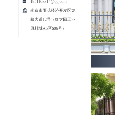
1951168314@qq.com
南京市雨花经济开发区龙
藏大道12号（红太阳工业
原料城A5区606号）