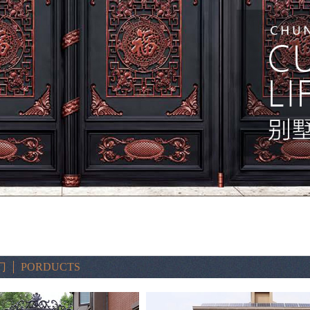
门
PORDUCTS